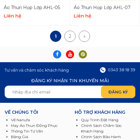
Áo Thun Họp Lớp AHL-05
Áo Thun Họp Lớp AHL-07
Liên hệ
Liên hệ
1
2
»
0343 38 18 39
Tư vấn và chăm sóc khách hàng
ĐĂNG KÝ NHẬN TIN KHUYẾN MÃI
VỀ CHÚNG TÔI
HỖ TRỢ KHÁCH HÀNG
Về Nanufa
Quy Trình Đặt Hàng
May Áo Thun Đồng Phục
Chính Sách Chăm Sóc
Thông Tin Tư Vấn
Khách Hàng
Bảng Giá
Chính Sách Bảo Hành