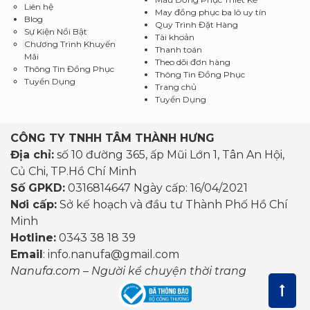
Liên hệ
May đồng phục ba lô uy tín
Blog
Quy Trình Đặt Hàng
Sự Kiện Nổi Bật
Tài khoản
Chương Trình Khuyến
Thanh toán
Mãi
Theo dõi đơn hàng
Thông Tin Đồng Phục
Thông Tin Đồng Phục
Tuyển Dụng
Trang chủ
Tuyển Dụng
CÔNG TY TNHH TÂM THÀNH HƯNG
Địa chỉ:
số 10 đường 365, ấp Mũi Lớn 1, Tân An Hội,
Củ Chi, TP.Hồ Chí Minh
Số GPKD:
0316814647 Ngày cấp: 16/04/2021
Nơi cấp:
Sở kế hoạch và đầu tư Thành Phố Hồ Chí
Minh
Hotline:
0343 38 18 39
Email
: info.nanufa@gmail.com
Nanufa.com – Người kể chuyện thời trang