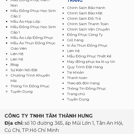
TRANG
Non
Chính Sách Bảo Hành
Mẫu Đồng Phục Học Sinh
Chính Sách Bảo Mật
Cấp 2
Chính Sách Đổi Trả
Mẫu Áo Họp Lớp
Chính Sách Thanh Toán
Mẫu Đồng Phục Học Sinh
Chính Sách Vận Chuyển
Cấp 1
Đồng Phục Công Ty
Mẫu Áo Lớp Đồng Phục
Giỏ hàng
Mẫu Áo Thun Đồng Phục
In Áo Thun Đồng Phục
Giáo Viên
Liên hệ
Liên Hệ
Mẫu Đồng Phục Thiết Kế
Liên hệ
May đồng phục ba lô uy tín
Blog
Quy Trình Đặt Hàng
Sự Kiện Nổi Bật
Tài khoản
Chương Trình Khuyến
Thanh toán
Mãi
Theo dõi đơn hàng
Thông Tin Đồng Phục
Thông Tin Đồng Phục
Tuyển Dụng
Trang chủ
Tuyển Dụng
CÔNG TY TNHH TÂM THÀNH HƯNG
Địa chỉ:
số 10 đường 365, ấp Mũi Lớn 1, Tân An Hội,
Củ Chi, TP.Hồ Chí Minh