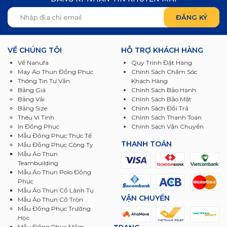
VỀ CHÚNG TÔI
HỖ TRỢ KHÁCH HÀNG
Về Nanufa
Quy Trình Đặt Hàng
May Áo Thun Đồng Phục
Chính Sách Chăm Sóc
Thông Tin Tư Vấn
Khách Hàng
Bảng Giá
Chính Sách Bảo Hành
Bảng Vải
Chính Sách Bảo Mật
Bảng Size
Chính Sách Đổi Trả
Thêu Vi Tính
Chính Sách Thanh Toán
In Đồng Phục
Chính Sách Vận Chuyển
Mẫu Đồng Phục Thực Tế
THANH TOÁN
Mẫu Đồng Phục Công Ty
Mẫu Áo Thun
Teambuilding
Mẫu Áo Thun Polo Đồng
Phục
Mẫu Áo Thun Cổ Lãnh Tụ
VẬN CHUYỂN
Mẫu Áo Thun Cổ Tròn
Mẫu Đồng Phục Trường
Học
Mẫu Đồng Phục Mầm