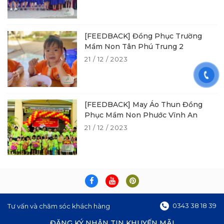
[FEEDBACK] Đồng Phục Trường
Mầm Non Tân Phú Trung 2
21 / 12 / 2023
[FEEDBACK] May Áo Thun Đồng
Phục Mầm Non Phước Vĩnh An
21 / 12 / 2023
0343 38 18 39
Tư vấn và chăm sóc khách hàng
ĐĂNG KÝ NHẬN TIN KHUYẾN MÃI