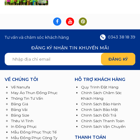
0343 38 18 39
Tư vấn và chăm sóc khách hàng
ĐĂNG KÝ NHẬN TIN KHUYẾN MÃI
VỀ CHÚNG TÔI
HỖ TRỢ KHÁCH HÀNG
Về Nanufa
Quy Trình Đặt Hàng
May Áo Thun Đồng Phục
Chính Sách Chăm Sóc
Thông Tin Tư Vấn
Khách Hàng
Bảng Giá
Chính Sách Bảo Hành
Bảng Vải
Chính Sách Bảo Mật
Bảng Size
Chính Sách Đổi Trả
Thêu Vi Tính
Chính Sách Thanh Toán
In Đồng Phục
Chính Sách Vận Chuyển
Mẫu Đồng Phục Thực Tế
THANH TOÁN
Mẫu Đồng Phục Công Ty