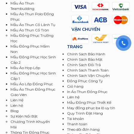
Mẫu Áo Thun
Teambuilding
Mẫu Áo Thun Polo Đồng
Phục
Mẫu Áo Thun Cổ Lãnh Tụ
VẬN CHUYỂN
Mẫu Áo Thun Cổ Tròn
Mẫu Đồng Phục Trường
Học
TRANG
Mẫu Đồng Phục Mầm
Non
Chính Sách Bảo Hành
Mẫu Đồng Phục Học Sinh
Chính Sách Bảo Mật
Cấp 2
Chính Sách Đổi Trả
Mẫu Áo Họp Lớp
Chính Sách Thanh Toán
Mẫu Đồng Phục Học Sinh
Chính Sách Vận Chuyển
Cấp 1
Đồng Phục Công Ty
Mẫu Áo Lớp Đồng Phục
Giỏ hàng
Mẫu Áo Thun Đồng Phục
In Áo Thun Đồng Phục
Giáo Viên
Liên hệ
Liên Hệ
Mẫu Đồng Phục Thiết Kế
Liên hệ
May đồng phục ba lô uy tín
Blog
Quy Trình Đặt Hàng
Sự Kiện Nổi Bật
Tài khoản
Chương Trình Khuyến
Thanh toán
Mãi
Theo dõi đơn hàng
Thông Tin Đồng Phục