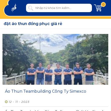
0
đặt áo thun đồng phục giá rẻ
Áo Thun Teambuilding Công Ty Simexco
12 - 11 - 2023