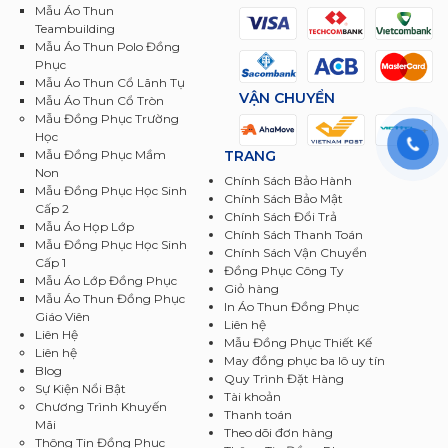
Mẫu Áo Thun
Teambuilding
Mẫu Áo Thun Polo Đồng
Phục
Mẫu Áo Thun Cổ Lãnh Tụ
VẬN CHUYỂN
Mẫu Áo Thun Cổ Tròn
Mẫu Đồng Phục Trường
Học
TRANG
Mẫu Đồng Phục Mầm
Non
Chính Sách Bảo Hành
Mẫu Đồng Phục Học Sinh
Chính Sách Bảo Mật
Cấp 2
Chính Sách Đổi Trả
Mẫu Áo Họp Lớp
Chính Sách Thanh Toán
Mẫu Đồng Phục Học Sinh
Chính Sách Vận Chuyển
Cấp 1
Đồng Phục Công Ty
Mẫu Áo Lớp Đồng Phục
Giỏ hàng
Mẫu Áo Thun Đồng Phục
In Áo Thun Đồng Phục
Giáo Viên
Liên hệ
Liên Hệ
Mẫu Đồng Phục Thiết Kế
Liên hệ
May đồng phục ba lô uy tín
Blog
Quy Trình Đặt Hàng
Sự Kiện Nổi Bật
Tài khoản
Chương Trình Khuyến
Thanh toán
Mãi
Theo dõi đơn hàng
Thông Tin Đồng Phục