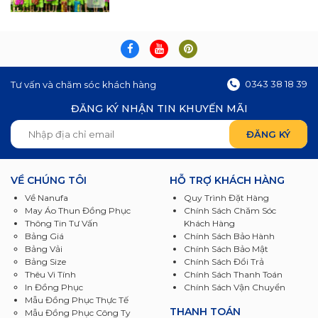
0343 38 18 39
Tư vấn và chăm sóc khách hàng
ĐĂNG KÝ NHẬN TIN KHUYẾN MÃI
VỀ CHÚNG TÔI
HỖ TRỢ KHÁCH HÀNG
Về Nanufa
Quy Trình Đặt Hàng
May Áo Thun Đồng Phục
Chính Sách Chăm Sóc
Thông Tin Tư Vấn
Khách Hàng
Bảng Giá
Chính Sách Bảo Hành
Bảng Vải
Chính Sách Bảo Mật
Bảng Size
Chính Sách Đổi Trả
Thêu Vi Tính
Chính Sách Thanh Toán
In Đồng Phục
Chính Sách Vận Chuyển
Mẫu Đồng Phục Thực Tế
THANH TOÁN
Mẫu Đồng Phục Công Ty