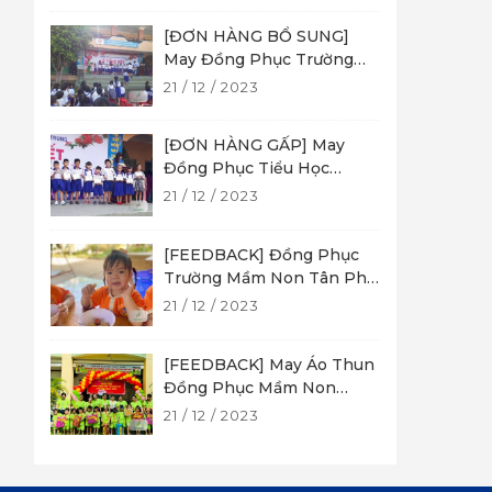
[ĐƠN HÀNG BỔ SUNG]
May Đồng Phục Trường
Tiểu Học Tân Phú
21 / 12 / 2023
[ĐƠN HÀNG GẤP] May
Đồng Phục Tiểu Học
Trường Tân Phú Trung
21 / 12 / 2023
[FEEDBACK] Đồng Phục
Trường Mầm Non Tân Phú
Trung 2
21 / 12 / 2023
[FEEDBACK] May Áo Thun
Đồng Phục Mầm Non
Phước Vĩnh An
21 / 12 / 2023