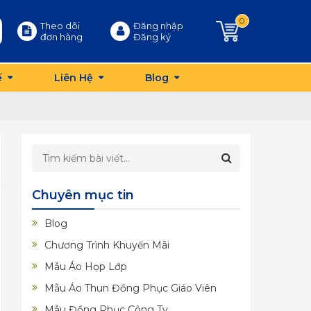
0
Theo dõi
Đăng nhập
đơn hàng
Đăng ký
ế
Liên Hệ
Blog
Chuyên mục tin
Blog
Chương Trình Khuyến Mãi
Mẫu Áo Họp Lớp
Mẫu Áo Thun Đồng Phục Giáo Viên
Mẫu Đồng Phục Công Ty