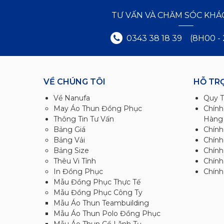
TƯ VẤN VÀ CHĂM SÓC KH
0343 38 18 39
(8H00 -
VỀ CHÚNG TÔI
HỖ TR
Về Nanufa
Quy T
May Áo Thun Đồng Phục
Chính
Thông Tin Tư Vấn
Hàng
Bảng Giá
Chính
Bảng Vải
Chính
Bảng Size
Chính
Thêu Vi Tính
Chín
In Đồng Phục
Chính
Mẫu Đồng Phục Thực Tế
Mẫu Đồng Phục Công Ty
Mẫu Áo Thun Teambuilding
Mẫu Áo Thun Polo Đồng Phục