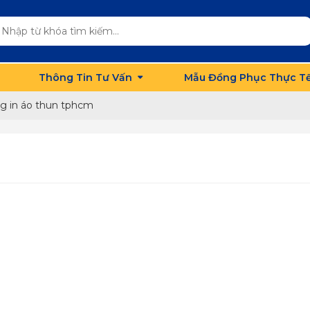
Thông Tin Tư Vấn
Mẫu Đồng Phục Thực T
g in áo thun tphcm