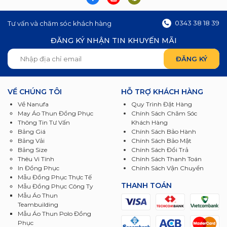
0343 38 18 39
Tư vấn và chăm sóc khách hàng
ĐĂNG KÝ NHẬN TIN KHUYẾN MÃI
VỀ CHÚNG TÔI
HỖ TRỢ KHÁCH HÀNG
Về Nanufa
Quy Trình Đặt Hàng
May Áo Thun Đồng Phục
Chính Sách Chăm Sóc
Thông Tin Tư Vấn
Khách Hàng
Bảng Giá
Chính Sách Bảo Hành
Bảng Vải
Chính Sách Bảo Mật
Bảng Size
Chính Sách Đổi Trả
Thêu Vi Tính
Chính Sách Thanh Toán
In Đồng Phục
Chính Sách Vận Chuyển
Mẫu Đồng Phục Thực Tế
THANH TOÁN
Mẫu Đồng Phục Công Ty
Mẫu Áo Thun
Teambuilding
Mẫu Áo Thun Polo Đồng
Phục