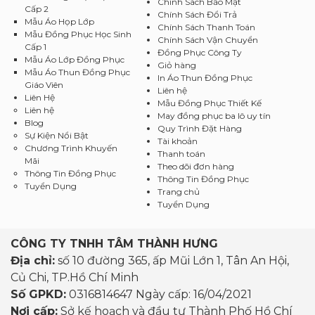
Chính Sách Bảo Mật
Cấp 2
Chính Sách Đổi Trả
Mẫu Áo Họp Lớp
Chính Sách Thanh Toán
Mẫu Đồng Phục Học Sinh
Chính Sách Vận Chuyển
Cấp 1
Đồng Phục Công Ty
Mẫu Áo Lớp Đồng Phục
Giỏ hàng
Mẫu Áo Thun Đồng Phục
In Áo Thun Đồng Phục
Giáo Viên
Liên hệ
Liên Hệ
Mẫu Đồng Phục Thiết Kế
Liên hệ
May đồng phục ba lô uy tín
Blog
Quy Trình Đặt Hàng
Sự Kiện Nổi Bật
Tài khoản
Chương Trình Khuyến
Thanh toán
Mãi
Theo dõi đơn hàng
Thông Tin Đồng Phục
Thông Tin Đồng Phục
Tuyển Dụng
Trang chủ
Tuyển Dụng
CÔNG TY TNHH TÂM THÀNH HƯNG
Địa chỉ:
số 10 đường 365, ấp Mũi Lớn 1, Tân An Hội,
Củ Chi, TP.Hồ Chí Minh
Số GPKD:
0316814647 Ngày cấp: 16/04/2021
Nơi cấp:
Sở kế hoạch và đầu tư Thành Phố Hồ Chí