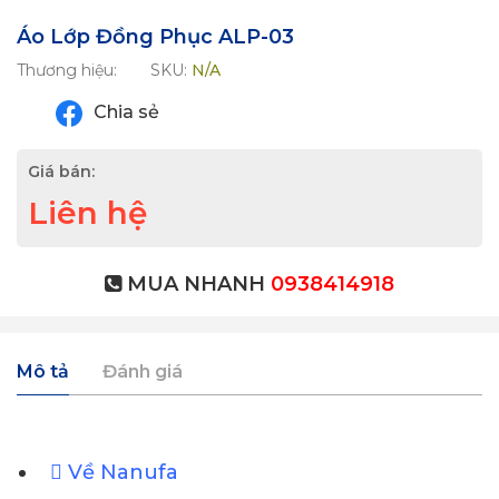
Áo Lớp Đồng Phục ALP-03
Thương hiệu:
SKU:
N/A
Chia sẻ
Giá bán:
Liên hệ
MUA NHANH
0938414918
Mô tả
Đánh giá
Về Nanufa