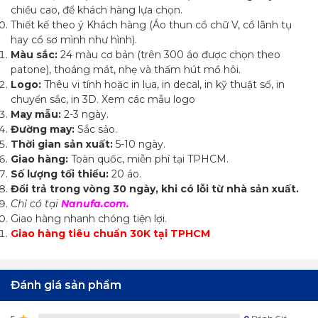
chiều cao, để khách hàng lựa chọn.
Thiết kế theo ý Khách hàng (Áo thun cổ chữ V, cổ lãnh tụ
hay cổ sơ mình như hình).
Màu sắc:
24 màu cơ bản (trên 300 áo được chọn theo
patone), thoáng mát, nhẹ và thấm hút mồ hôi.
Logo:
Thêu vi tính hoặc in lụa, in decal, in kỹ thuật số, in
chuyển sắc, in 3D. Xem các mẫu logo
May mẫu:
2-3 ngày.
Đường may:
Sắc sảo.
Thời gian sản xuất:
5-10 ngày.
Giao hàng:
Toàn quốc, miễn phí tại TPHCM.
Số lượng tối thiểu:
20 áo.
Đổi trả trong vòng 30 ngày, khi có lỗi từ nhà sản xuất.
Chỉ có tại
Nanufa.com.
Giao hàng nhanh chóng tiện lợi.
Giao hàng tiêu chuẩn 30K tại TPHCM
Đánh giá sản phẩm