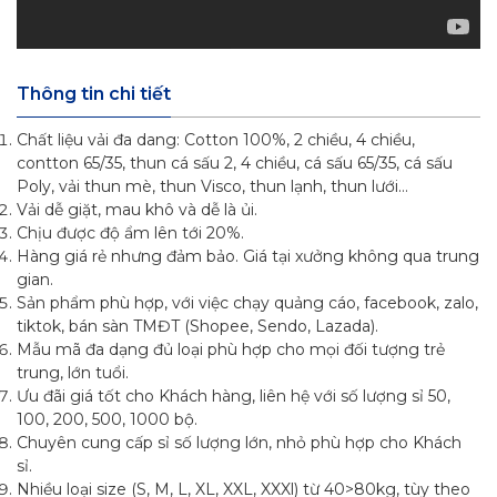
Thông tin chi tiết
Chất liệu vải đa dang: Cotton 100%, 2 chiều, 4 chiều,
contton 65/35, thun cá sấu 2, 4 chiều, cá sấu 65/35, cá sấu
Poly, vải thun mè, thun Visco, thun lạnh, thun lưới…
Vải dễ giặt, mau khô và dễ là ủi.
Chịu được độ ẩm lên tới 20%.
Hàng giá rẻ nhưng đảm bảo. Giá tại xưởng không qua trung
gian.
Sản phẩm phù hợp, với việc chạy quảng cáo, facebook, zalo,
tiktok, bán sàn TMĐT (Shopee, Sendo, Lazada).
Mẫu mã đa dạng đủ loại phù hợp cho mọi đối tượng trẻ
trung, lớn tuổi.
Ưu đãi giá tốt cho Khách hàng, liên hệ với số lượng sỉ 50,
100, 200, 500, 1000 bộ.
Chuyên cung cấp sỉ số lượng lớn, nhỏ phù hợp cho Khách
sỉ.
Nhiều loại size (S, M, L, XL, XXL, XXXl) từ 40>80kg, tùy theo