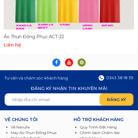
Áo Thun Đồng Phục ACT-22
Liên hệ
0343 38 18 39
Tư vấn và chăm sóc khách hàng
ĐĂNG KÝ NHẬN TIN KHUYẾN MÃI
VỀ CHÚNG TÔI
HỖ TRỢ KHÁCH HÀNG
Về Nanufa
Quy Trình Đặt Hàng
May Áo Thun Đồng Phục
Chính Sách Chăm Sóc