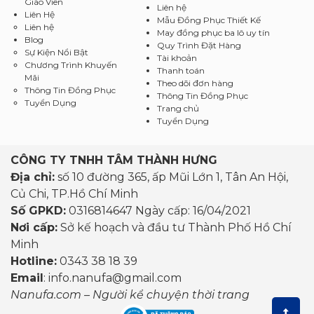
Giáo Viên
Liên hệ
Liên Hệ
Mẫu Đồng Phục Thiết Kế
Liên hệ
May đồng phục ba lô uy tín
Blog
Quy Trình Đặt Hàng
Sự Kiện Nổi Bật
Tài khoản
Chương Trình Khuyến
Thanh toán
Mãi
Theo dõi đơn hàng
Thông Tin Đồng Phục
Thông Tin Đồng Phục
Tuyển Dụng
Trang chủ
Tuyển Dụng
CÔNG TY TNHH TÂM THÀNH HƯNG
Địa chỉ:
số 10 đường 365, ấp Mũi Lớn 1, Tân An Hội,
Củ Chi, TP.Hồ Chí Minh
Số GPKD:
0316814647 Ngày cấp: 16/04/2021
Nơi cấp:
Sở kế hoạch và đầu tư Thành Phố Hồ Chí
Minh
Hotline:
0343 38 18 39
Email
: info.nanufa@gmail.com
Nanufa.com – Người kể chuyện thời trang