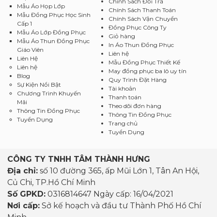
Chính Sách Đổi Trả
Mẫu Áo Họp Lớp
Chính Sách Thanh Toán
Mẫu Đồng Phục Học Sinh
Chính Sách Vận Chuyển
Cấp 1
Đồng Phục Công Ty
Mẫu Áo Lớp Đồng Phục
Giỏ hàng
Mẫu Áo Thun Đồng Phục
In Áo Thun Đồng Phục
Giáo Viên
Liên hệ
Liên Hệ
Mẫu Đồng Phục Thiết Kế
Liên hệ
May đồng phục ba lô uy tín
Blog
Quy Trình Đặt Hàng
Sự Kiện Nổi Bật
Tài khoản
Chương Trình Khuyến
Thanh toán
Mãi
Theo dõi đơn hàng
Thông Tin Đồng Phục
Thông Tin Đồng Phục
Tuyển Dụng
Trang chủ
Tuyển Dụng
CÔNG TY TNHH TÂM THÀNH HƯNG
Địa chỉ:
số 10 đường 365, ấp Mũi Lớn 1, Tân An Hội,
Củ Chi, TP.Hồ Chí Minh
Số GPKD:
0316814647 Ngày cấp: 16/04/2021
Nơi cấp:
Sở kế hoạch và đầu tư Thành Phố Hồ Chí