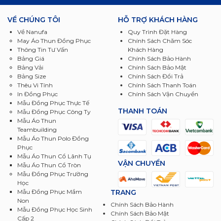
VỀ CHÚNG TÔI
HỖ TRỢ KHÁCH HÀNG
Về Nanufa
Quy Trình Đặt Hàng
May Áo Thun Đồng Phục
Chính Sách Chăm Sóc
Thông Tin Tư Vấn
Khách Hàng
Bảng Giá
Chính Sách Bảo Hành
Bảng Vải
Chính Sách Bảo Mật
Bảng Size
Chính Sách Đổi Trả
Thêu Vi Tính
Chính Sách Thanh Toán
In Đồng Phục
Chính Sách Vận Chuyển
Mẫu Đồng Phục Thực Tế
THANH TOÁN
Mẫu Đồng Phục Công Ty
Mẫu Áo Thun
Teambuilding
Mẫu Áo Thun Polo Đồng
Phục
Mẫu Áo Thun Cổ Lãnh Tụ
VẬN CHUYỂN
Mẫu Áo Thun Cổ Tròn
Mẫu Đồng Phục Trường
Học
TRANG
Mẫu Đồng Phục Mầm
Non
Chính Sách Bảo Hành
Mẫu Đồng Phục Học Sinh
Chính Sách Bảo Mật
Cấp 2