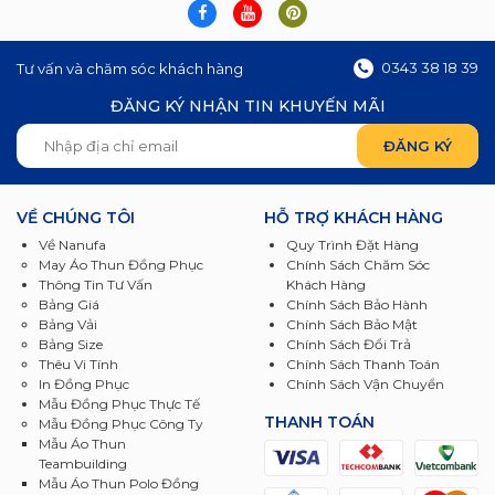
0343 38 18 39
Tư vấn và chăm sóc khách hàng
ĐĂNG KÝ NHẬN TIN KHUYẾN MÃI
VỀ CHÚNG TÔI
HỖ TRỢ KHÁCH HÀNG
Về Nanufa
Quy Trình Đặt Hàng
May Áo Thun Đồng Phục
Chính Sách Chăm Sóc
Thông Tin Tư Vấn
Khách Hàng
Bảng Giá
Chính Sách Bảo Hành
Bảng Vải
Chính Sách Bảo Mật
Bảng Size
Chính Sách Đổi Trả
Thêu Vi Tính
Chính Sách Thanh Toán
In Đồng Phục
Chính Sách Vận Chuyển
Mẫu Đồng Phục Thực Tế
THANH TOÁN
Mẫu Đồng Phục Công Ty
Mẫu Áo Thun
Teambuilding
Mẫu Áo Thun Polo Đồng