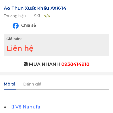
Áo Thun Xuất Khẩu AXK-14
Thương hiệu:
SKU:
N/A
Chia sẻ
Giá bán:
Liên hệ
MUA NHANH
0938414918
Mô tả
Đánh giá
Về Nanufa