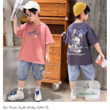
Áo Thun Xuất Khẩu AXK-13