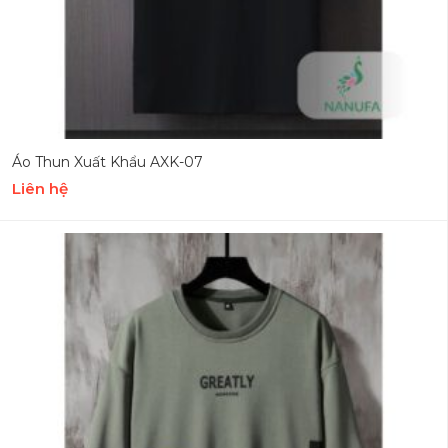
Áo Thun Xuất Khẩu AXK-07
Liên hệ