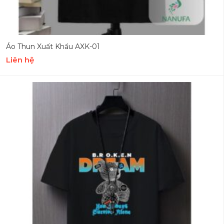
Áo Thun Xuất Khẩu AXK-01
Liên hệ