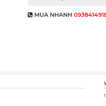
MUA NHANH
093841491
Đ