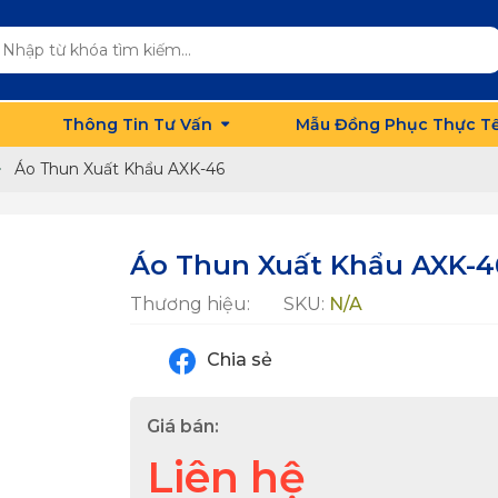
Thông Tin Tư Vấn
Mẫu Đồng Phục Thực T
Áo Thun Xuất Khẩu AXK-46
Áo Thun Xuất Khẩu AXK-4
Thương hiệu:
SKU:
N/A
Chia sẻ
Giá bán:
Liên hệ