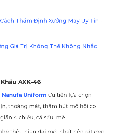
Cách Thẩm Định Xưởng May Uy Tín
-
ững Giá Trị Không Thể Không Nhắc
t Khẩu AXK-46
:
Nanufa Uniform
ưu tiên lựa chọn
n, thoáng mát, thấm hút mồ hôi co
 giãn 4 chiều, cá sấu, mè…
hệ thêu hiện đại mới nhất nên rất đẹp,