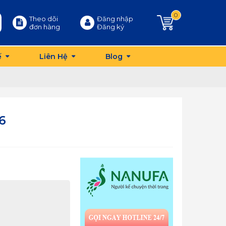
0
Theo dõi
Đăng nhập
đơn hàng
Đăng ký
ế
Liên Hệ
Blog
6