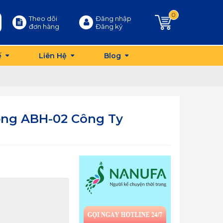
0
Theo dõi
Đăng nhập
đơn hàng
Đăng ký
ế
Liên Hệ
Blog
ộng ABH-02 Công Ty