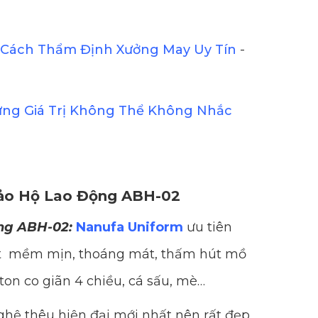
Cách Thẩm Định Xưởng May Uy Tín
-
ững Giá Trị Không Thể Không Nhắc
Bảo Hộ Lao Động ABH-02
ng ABH-02:
Nanufa Uniform
ưu tiên
hất mềm mịn, thoáng mát, thấm hút mồ
ton co giãn 4 chiều, cá sấu, mè…
hệ thêu hiện đại mới nhất nên rất đẹp,