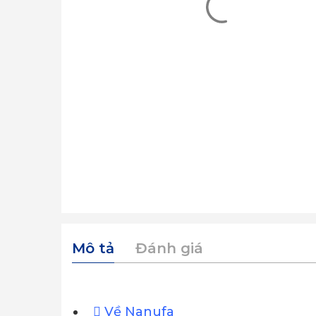
Mô tả
Đánh giá
Về Nanufa