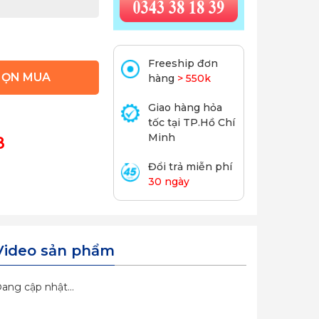
Freeship đơn
HỌN MUA
hàng
> 550k
Giao hàng hỏa
tốc tại TP.Hồ Chí
Minh
8
Đổi trả miễn phí
30 ngày
Video sản phẩm
ang cập nhật...