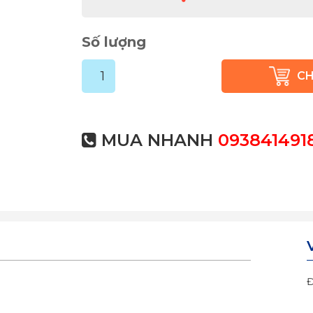
Số lượng
C
MUA NHANH
093841491
Đ