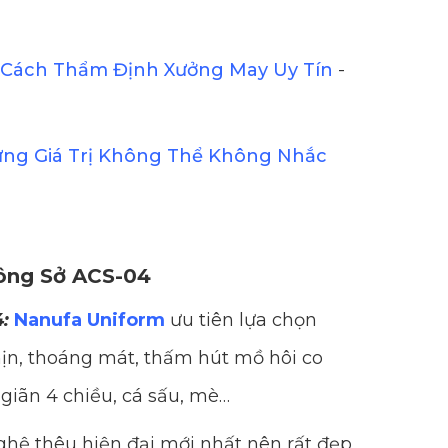
Cách Thẩm Định Xưởng May Uy Tín
-
ững Giá Trị Không Thể Không Nhắc
Công Sở ACS-04
:
Nanufa Uniform
ưu tiên lựa chọn
n, thoáng mát, thấm hút mồ hôi co
 giãn 4 chiều, cá sấu, mè…
hệ thêu hiện đại mới nhất nên rất đẹp,