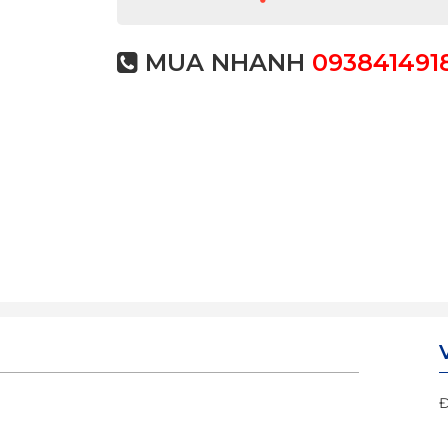
MUA NHANH
093841491
Đ