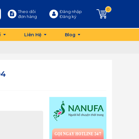
0
Theo dõi
Đăng nhập
đơn hàng
Đăng ký
ế
Liên Hệ
Blog
04