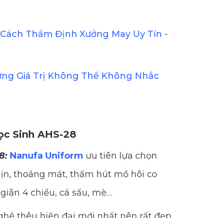
Cách Thẩm Định Xưởng May Uy Tín
-
ững Giá Trị Không Thể Không Nhắc
ọc Sinh AHS-28
8:
Nanufa Uniform
ưu tiên lựa chọn
n, thoáng mát, thấm hút mồ hôi co
 giãn 4 chiều, cá sấu, mè…
hệ thêu hiện đại mới nhất nên rất đẹp,