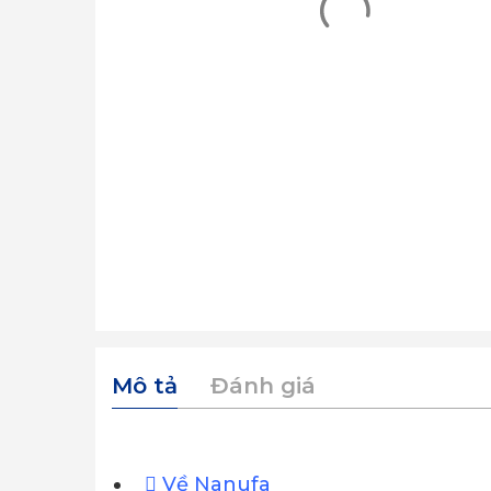
Mô tả
Đánh giá
Về Nanufa