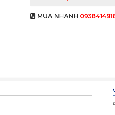
MUA NHANH
093841491
Đ