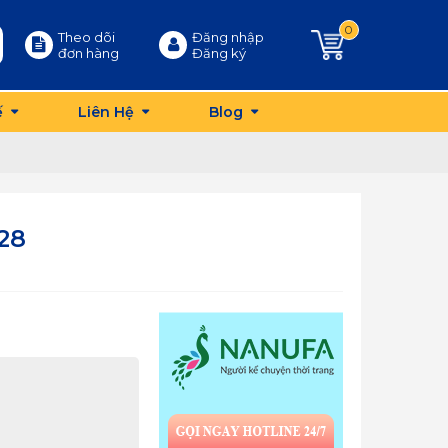
0
Theo dõi
Đăng nhập
đơn hàng
Đăng ký
ế
Liên Hệ
Blog
28