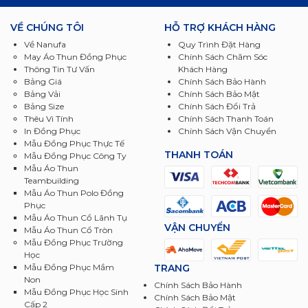
VỀ CHÚNG TÔI
HỖ TRỢ KHÁCH HÀNG
Về Nanufa
Quy Trình Đặt Hàng
May Áo Thun Đồng Phục
Chính Sách Chăm Sóc
Thông Tin Tư Vấn
Khách Hàng
Bảng Giá
Chính Sách Bảo Hành
Bảng Vải
Chính Sách Bảo Mật
Bảng Size
Chính Sách Đổi Trả
Thêu Vi Tính
Chính Sách Thanh Toán
In Đồng Phục
Chính Sách Vận Chuyển
Mẫu Đồng Phục Thực Tế
THANH TOÁN
Mẫu Đồng Phục Công Ty
Mẫu Áo Thun
Teambuilding
Mẫu Áo Thun Polo Đồng
Phục
Mẫu Áo Thun Cổ Lãnh Tụ
VẬN CHUYỂN
Mẫu Áo Thun Cổ Tròn
Mẫu Đồng Phục Trường
Học
TRANG
Mẫu Đồng Phục Mầm
Non
Chính Sách Bảo Hành
Mẫu Đồng Phục Học Sinh
Chính Sách Bảo Mật
Cấp 2