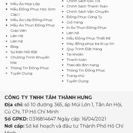
Chính Sách Đổi Trả
Mẫu Áo Họp Lớp
Chính Sách Thanh Toán
Mẫu Đồng Phục Học Sinh
Chính Sách Vận Chuyển
Cấp 1
Đồng Phục Công Ty
Mẫu Áo Lớp Đồng Phục
Giỏ hàng
Mẫu Áo Thun Đồng Phục
In Áo Thun Đồng Phục
Giáo Viên
Liên hệ
Liên Hệ
Mẫu Đồng Phục Thiết Kế
Liên hệ
May đồng phục ba lô uy tín
Blog
Quy Trình Đặt Hàng
Sự Kiện Nổi Bật
Tài khoản
Chương Trình Khuyến
Thanh toán
Mãi
Theo dõi đơn hàng
Thông Tin Đồng Phục
Thông Tin Đồng Phục
Tuyển Dụng
Trang chủ
Tuyển Dụng
CÔNG TY TNHH TÂM THÀNH HƯNG
Địa chỉ:
số 10 đường 365, ấp Mũi Lớn 1, Tân An Hội,
Củ Chi, TP.Hồ Chí Minh
Số GPKD:
0316814647 Ngày cấp: 16/04/2021
Nơi cấp:
Sở kế hoạch và đầu tư Thành Phố Hồ Chí