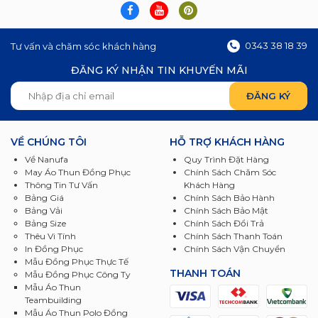
0343 38 18 39
Tư vấn và chăm sóc khách hàng
ĐĂNG KÝ NHẬN TIN KHUYẾN MÃI
VỀ CHÚNG TÔI
HỖ TRỢ KHÁCH HÀNG
Về Nanufa
Quy Trình Đặt Hàng
May Áo Thun Đồng Phục
Chính Sách Chăm Sóc
Thông Tin Tư Vấn
Khách Hàng
Bảng Giá
Chính Sách Bảo Hành
Bảng Vải
Chính Sách Bảo Mật
Bảng Size
Chính Sách Đổi Trả
Thêu Vi Tính
Chính Sách Thanh Toán
In Đồng Phục
Chính Sách Vận Chuyển
Mẫu Đồng Phục Thực Tế
THANH TOÁN
Mẫu Đồng Phục Công Ty
Mẫu Áo Thun
Teambuilding
Mẫu Áo Thun Polo Đồng