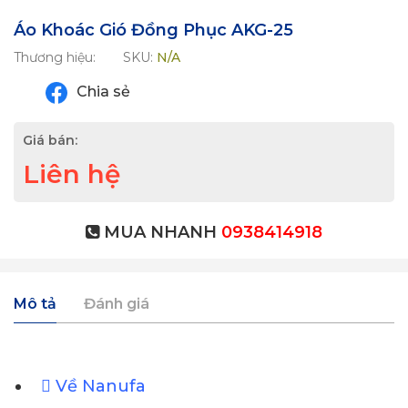
Áo Khoác Gió Đồng Phục AKG-25
Thương hiệu:
SKU:
N/A
Chia sẻ
Giá bán:
Liên hệ
MUA NHANH
0938414918
Mô tả
Đánh giá
Về Nanufa