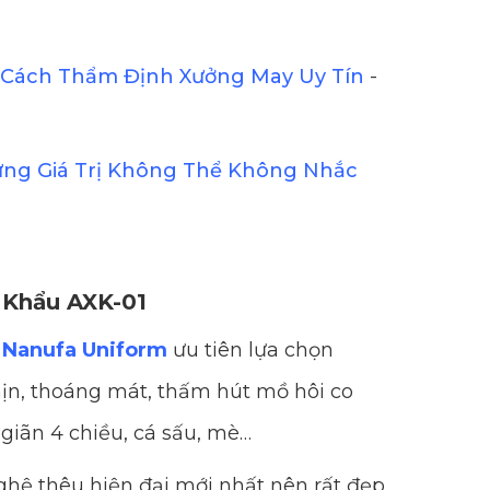
Cách Thẩm Định Xưởng May Uy Tín
-
ững Giá Trị Không Thể Không Nhắc
t Khẩu AXK-01
Nanufa Uniform
ưu tiên lựa chọn
n, thoáng mát, thấm hút mồ hôi co
 giãn 4 chiều, cá sấu, mè…
hệ thêu hiện đại mới nhất nên rất đẹp,