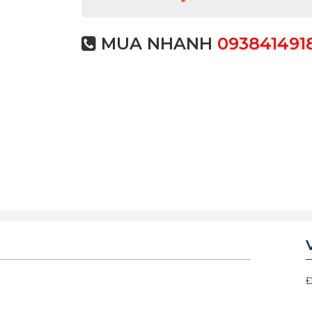
MUA NHANH
093841491
Đ