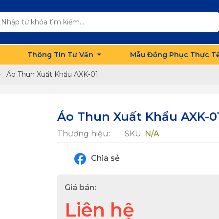
Thông Tin Tư Vấn
Mẫu Đồng Phục Thực T
Áo Thun Xuất Khẩu AXK-01
Áo Thun Xuất Khẩu AXK-0
Thương hiệu:
SKU:
N/A
Chia sẻ
Giá bán:
Liên hệ