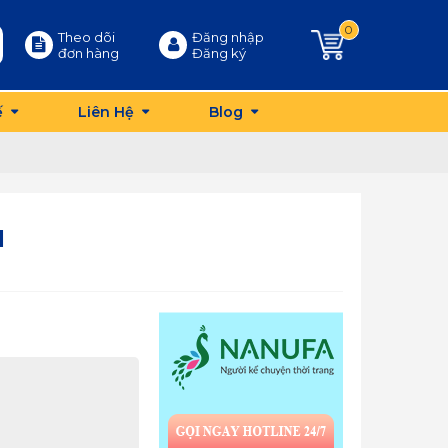
0
Theo dõi
Đăng nhập
đơn hàng
Đăng ký
ế
Liên Hệ
Blog
1