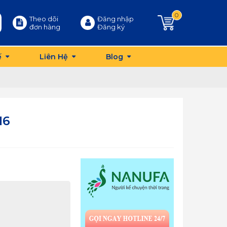
0
Theo dõi
Đăng nhập
đơn hàng
Đăng ký
ế
Liên Hệ
Blog
16