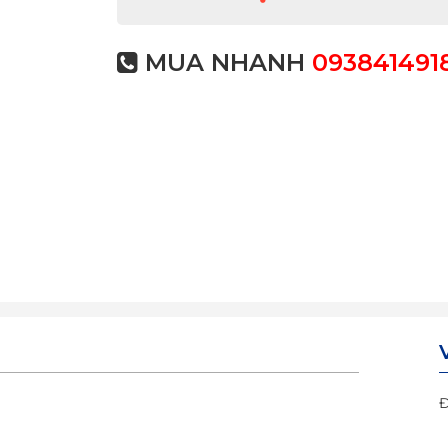
MUA NHANH
093841491
Đ