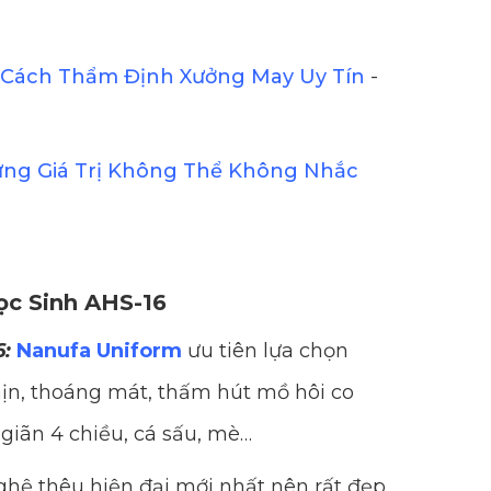
Cách Thẩm Định Xưởng May Uy Tín
-
ững Giá Trị Không Thể Không Nhắc
ọc Sinh AHS-16
6:
Nanufa Uniform
ưu tiên lựa chọn
n, thoáng mát, thấm hút mồ hôi co
 giãn 4 chiều, cá sấu, mè…
hệ thêu hiện đại mới nhất nên rất đẹp,