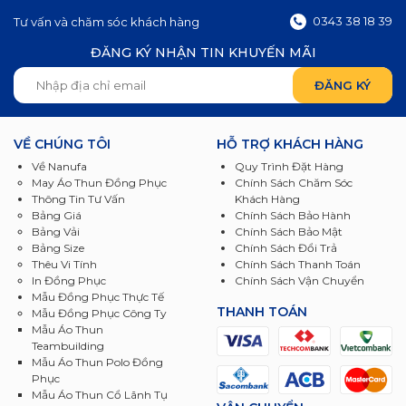
0343 38 18 39
Tư vấn và chăm sóc khách hàng
ĐĂNG KÝ NHẬN TIN KHUYẾN MÃI
VỀ CHÚNG TÔI
HỖ TRỢ KHÁCH HÀNG
Về Nanufa
Quy Trình Đặt Hàng
May Áo Thun Đồng Phục
Chính Sách Chăm Sóc
Thông Tin Tư Vấn
Khách Hàng
Bảng Giá
Chính Sách Bảo Hành
Bảng Vải
Chính Sách Bảo Mật
Bảng Size
Chính Sách Đổi Trả
Thêu Vi Tính
Chính Sách Thanh Toán
In Đồng Phục
Chính Sách Vận Chuyển
Mẫu Đồng Phục Thực Tế
THANH TOÁN
Mẫu Đồng Phục Công Ty
Mẫu Áo Thun
Teambuilding
Mẫu Áo Thun Polo Đồng
Phục
Mẫu Áo Thun Cổ Lãnh Tụ