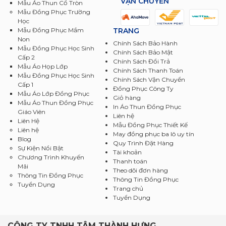
VẬN CHUYỂN
Mẫu Áo Thun Cổ Tròn
Mẫu Đồng Phục Trường
Học
TRANG
Mẫu Đồng Phục Mầm
Non
Chính Sách Bảo Hành
Mẫu Đồng Phục Học Sinh
Chính Sách Bảo Mật
Cấp 2
Chính Sách Đổi Trả
Mẫu Áo Họp Lớp
Chính Sách Thanh Toán
Mẫu Đồng Phục Học Sinh
Chính Sách Vận Chuyển
Cấp 1
Đồng Phục Công Ty
Mẫu Áo Lớp Đồng Phục
Giỏ hàng
Mẫu Áo Thun Đồng Phục
In Áo Thun Đồng Phục
Giáo Viên
Liên hệ
Liên Hệ
Mẫu Đồng Phục Thiết Kế
Liên hệ
May đồng phục ba lô uy tín
Blog
Quy Trình Đặt Hàng
Sự Kiện Nổi Bật
Tài khoản
Chương Trình Khuyến
Thanh toán
Mãi
Theo dõi đơn hàng
Thông Tin Đồng Phục
Thông Tin Đồng Phục
Tuyển Dụng
Trang chủ
Tuyển Dụng
CÔNG TY TNHH TÂM THÀNH HƯNG