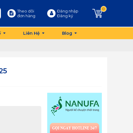
0
Theo dõi
Đăng nhập
đơn hàng
Đăng ký
ế
Liên Hệ
Blog
25