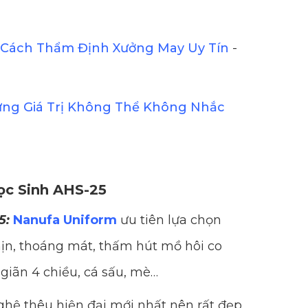
Cách Thẩm Định Xưởng May Uy Tín
-
ững Giá Trị Không Thể Không Nhắc
ọc Sinh AHS-25
5:
Nanufa Uniform
ưu tiên lựa chọn
n, thoáng mát, thấm hút mồ hôi co
 giãn 4 chiều, cá sấu, mè…
hệ thêu hiện đại mới nhất nên rất đẹp,