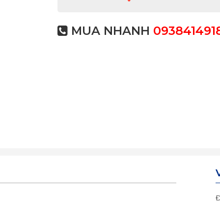
MUA NHANH
093841491
Đ