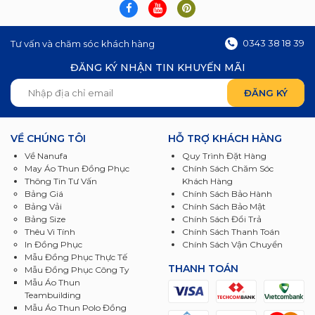
0343 38 18 39
Tư vấn và chăm sóc khách hàng
ĐĂNG KÝ NHẬN TIN KHUYẾN MÃI
VỀ CHÚNG TÔI
HỖ TRỢ KHÁCH HÀNG
Về Nanufa
Quy Trình Đặt Hàng
May Áo Thun Đồng Phục
Chính Sách Chăm Sóc
Thông Tin Tư Vấn
Khách Hàng
Bảng Giá
Chính Sách Bảo Hành
Bảng Vải
Chính Sách Bảo Mật
Bảng Size
Chính Sách Đổi Trả
Thêu Vi Tính
Chính Sách Thanh Toán
In Đồng Phục
Chính Sách Vận Chuyển
Mẫu Đồng Phục Thực Tế
THANH TOÁN
Mẫu Đồng Phục Công Ty
Mẫu Áo Thun
Teambuilding
Mẫu Áo Thun Polo Đồng