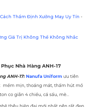
Cách Thẩm Định Xưởng May Uy Tín
-
ững Giá Trị Không Thể Không Nhắc
g Phục Nhà Hàng ANH-17
ng ANH-17:
Nanufa Uniform
ưu tiên
hất mềm mịn, thoáng mát, thấm hút mồ
ton co giãn 4 chiều, cá sấu, mè…
hệ thêu hiện đại mới nhất nên rất đẹp,