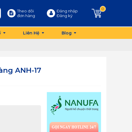
0
Theo dõi
Đăng nhập
đơn hàng
Đăng ký
ế
Liên Hệ
Blog
àng ANH-17