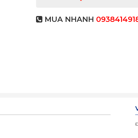
MUA NHANH
093841491
Đ