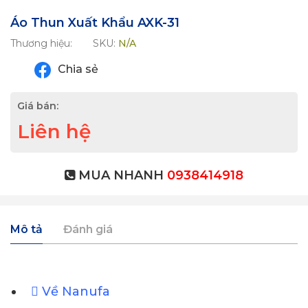
Áo Thun Xuất Khẩu AXK-31
Thương hiệu:
SKU:
N/A
Chia sẻ
Giá bán:
Liên hệ
MUA NHANH
0938414918
Mô tả
Đánh giá
Về Nanufa